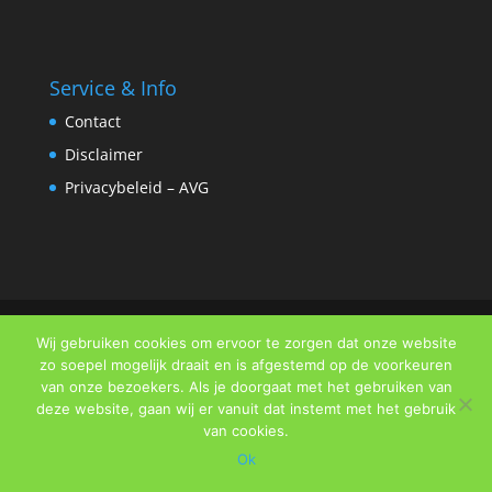
Service & Info
Contact
Disclaimer
Privacybeleid – AVG
www.betrouwbarecasinos.nl ©2018-2021 | Speel
Wij gebruiken cookies om ervoor te zorgen dat onze website
bewust en met mate | Gokken alleen vanaf 18+ |
zo soepel mogelijk draait en is afgestemd op de voorkeuren
Alleen de beste en meest betrouwbare casino's
van onze bezoekers. Als je doorgaat met het gebruiken van
online
deze website, gaan wij er vanuit dat instemt met het gebruik
van cookies.
Ok