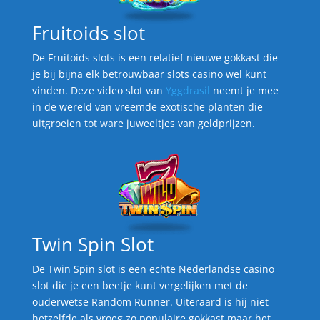
Fruitoids slot
De Fruitoids slots is een relatief nieuwe gokkast die
je bij bijna elk betrouwbaar slots casino wel kunt
vinden. Deze video slot van
Yggdrasil
neemt je mee
in de wereld van vreemde exotische planten die
uitgroeien tot ware juweeltjes van geldprijzen.
Twin Spin Slot
De Twin Spin slot is een echte Nederlandse casino
slot die je een beetje kunt vergelijken met de
ouderwetse Random Runner. Uiteraard is hij niet
hetzelfde als vroeg zo populaire gokkast maar het