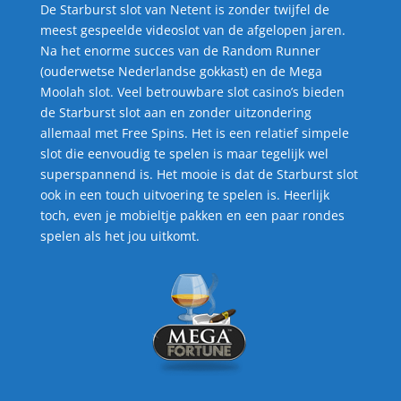
De Starburst slot van Netent is zonder twijfel de
meest gespeelde videoslot van de afgelopen jaren.
Na het enorme succes van de Random Runner
(ouderwetse Nederlandse gokkast) en de Mega
Moolah slot. Veel betrouwbare slot casino’s bieden
de Starburst slot aan en zonder uitzondering
allemaal met Free Spins. Het is een relatief simpele
slot die eenvoudig te spelen is maar tegelijk wel
superspannend is. Het mooie is dat de Starburst slot
ook in een touch uitvoering te spelen is. Heerlijk
toch, even je mobieltje pakken en een paar rondes
spelen als het jou uitkomt.