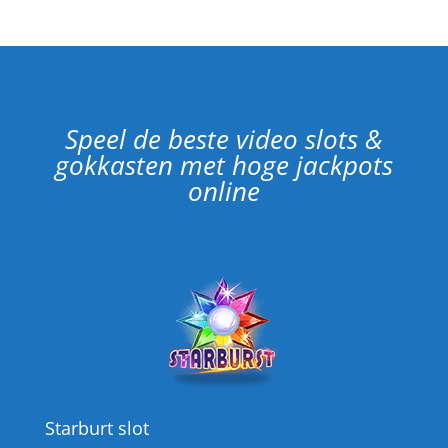
Speel de beste video slots &
gokkasten met hoge jackpots
online
Starburt slot